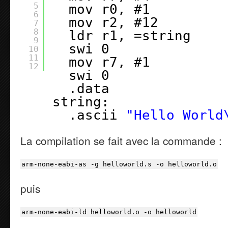
5
mov r0, #1 
6
mov r2, #12 
7
8
ldr r1, =string 
9
swi 0 
10
11
mov r7, #1 
12
swi 0 
.data 
string: 
.ascii 
"Hello World
La compilation se fait avec la commande :
arm-none-eabi-as
-g
helloworld.s
-o
helloworld.o
puis
arm-none-eabi-ld helloworld.o
-o
helloworld