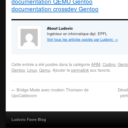
documentation QEMU Gentoo
documentation crossdev Gentoo
About Ludovic
Ingénieur en informatique dipl. EPFL
Voir tous les articles postés par Ludovic
→
Cette entrée a été postée dans la catégorie
ARM
,
Coding
,
Gent
Gentoo
,
Linux
,
Qemu
. Ajouter le
permalink
aux favoris.
←
Bridge Mode avec modem Thomson de
Déve
UpcCablecom
per
Ludovic Favre Blog