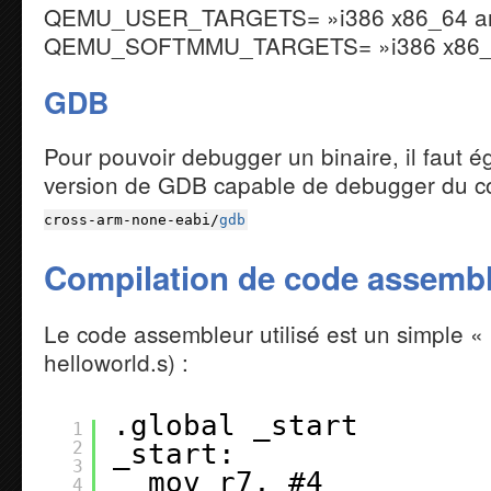
QEMU_USER_TARGETS= »i386 x86_64 a
QEMU_SOFTMMU_TARGETS= »i386 x86_6
GDB
Pour pouvoir debugger un binaire, il faut é
version de GDB capable de debugger du 
cross-arm-none-eabi
/
gdb
Compilation de code assemb
Le code assembleur utilisé est un simple « H
helloworld.s) :
.global _start 
1
2
_start: 
3
mov r7, #4 
4