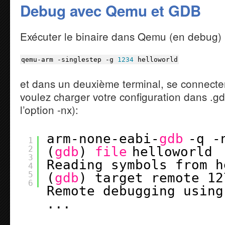
Debug avec Qemu et GDB
Exécuter le binaire dans Qemu (en debug) 
qemu-arm
-singlestep
-g
1234
helloworld
et dans un deuxième terminal, se connecte
voulez charger votre configuration dans .gdbin
l’option -nx):
arm-none-eabi-
gdb
-q -
1
2
(
gdb
) 
file
helloworld
3
Reading symbols from h
4
5
(
gdb
) target remote 12
6
Remote debugging using
...