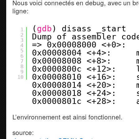
Nous voici connectés en debug, avec un br
ligne:
(
gdb
) disass _start
1
2
Dump of assembler cod
3
=> 0x00008000 <+0>:  
4
5
0x00008004 <+4>:     
6
0x00008008 <+8>:     
7
8
0x0000800c <+12>:    
9
0x00008010 <+16>:    
10
0x00008014 <+20>:    
0x00008018 <+24>:    
0x0000801c <+28>:    
L’environnement est ainsi fonctionnel.
source: