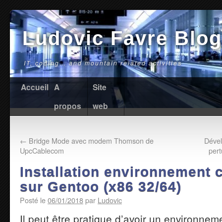
Ludovic Favre Blog
IT, coding… and mountain related activities
Accueil
A
Site
propos
web
←
Bridge Mode avec modem Thomson de
Déve
UpcCablecom
per
Installation environnement
sur Gentoo (x86 32/64)
Posté le
06/01/2018
par
Ludovic
Il peut être pratique d’avoir un environn