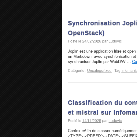
Synchronisation Jopl
OpenStack)
Posté le
24/02/2026
par
Ludovic
Joplin est une application libre et ope
en Markdown, avec synchronisation et or
synchroniser Joplin par WebDAV …
Co
Catégorie :
Uncategorized
|
Tag
Infomani
Classification du co
et mistral sur Infoma
Posté le
14/11/2025
par
Ludovic
ContexteAfin de classer numériquement
<TYPE>-<PREFIX>-<DATE>-<SUFFIX>.pdf