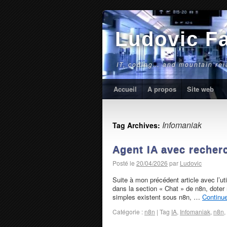
Ludovic F
IT, coding… and mountain rela
Accueil
A propos
Site web
Infomaniak
Tag Archives:
Agent IA avec reche
Posté le
20/04/2026
par
Ludovic
Suite à mon précédent article avec l’ut
dans la section « Chat » de n8n, doter
simples existent sous n8n, …
Continu
Catégorie :
n8n
|
Tag
IA
,
Infomaniak
,
n8n
,