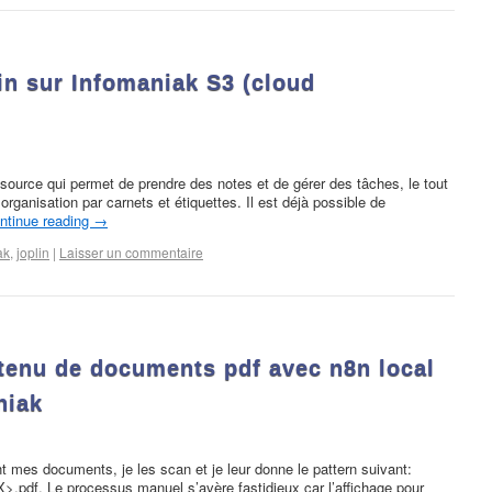
in sur Infomaniak S3 (cloud
n source qui permet de prendre des notes et de gérer des tâches, le tout
ganisation par carnets et étiquettes. Il est déjà possible de
ntinue reading
→
ak
,
joplin
|
Laisser un commentaire
ntenu de documents pdf avec n8n local
niak
 mes documents, je les scan et je leur donne le pattern suivant:
. Le processus manuel s’avère fastidieux car l’affichage pour