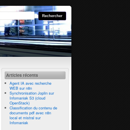
Articles récents
Agent IA avec recherche
WEB sur n8n
Synchronisation Joplin sur
Infomaniak S3 (cloud
OpenStack)
Classification du contenu de
documents pdf avec n8n
local et mistral sur
Infomaniak