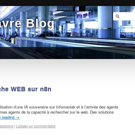
avre Blog
ted activities
rche WEB sur n8n
ilisation d’une IA souveraine sur Infomaniak et à l’arrivée des agents
 mes agents de la capacité à rechercher sur le web. Des solutions
e reading
→
searxng
|
Laisser un commentaire