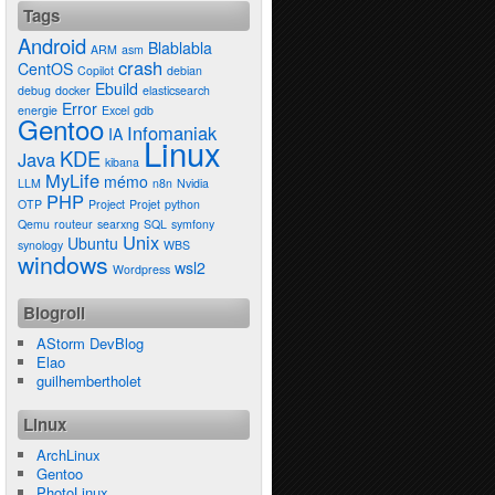
Tags
Android
Blablabla
ARM
asm
crash
CentOS
Copilot
debian
Ebuild
debug
docker
elasticsearch
Error
energie
Excel
gdb
Gentoo
Infomaniak
IA
Linux
KDE
Java
kibana
MyLife
mémo
LLM
n8n
Nvidia
PHP
OTP
Project
Projet
python
Qemu
routeur
searxng
SQL
symfony
Unix
Ubuntu
synology
WBS
windows
wsl2
Wordpress
Blogroll
AStorm DevBlog
Elao
guilhembertholet
Linux
ArchLinux
Gentoo
PhotoLinux