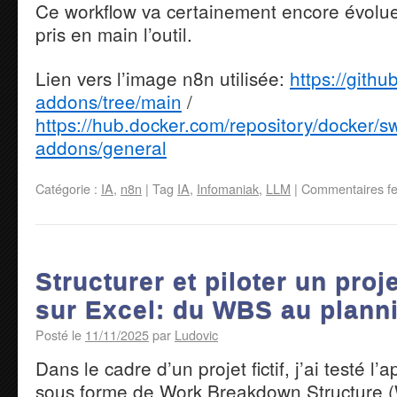
Ce workflow va certainement encore évolue
pris en main l’outil.
Lien vers l’image n8n utilisée:
https://gith
addons/tree/main
/
https://hub.docker.com/repository/docker/
addons/general
Catégorie :
IA
,
n8n
|
Tag
IA
,
Infomaniak
,
LLM
|
Commentaires f
Structurer et piloter un proj
sur Excel: du WBS au planni
Posté le
11/11/2025
par
Ludovic
Dans le cadre d’un projet fictif, j’ai testé
sous forme de Work Breakdown Structure 