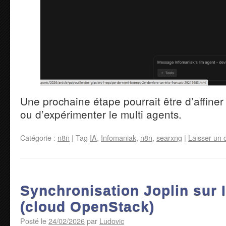
Une prochaine étape pourrait être d’affiner
ou d’expérimenter le multi agents.
Catégorie :
n8n
|
Tag
IA
,
Infomaniak
,
n8n
,
searxng
|
Laisser un
Synchronisation Joplin sur 
(cloud OpenStack)
Posté le
24/02/2026
par
Ludovic