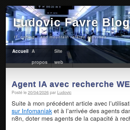
Ludovic Favre Blog
IT, coding… and mountain related activities
Accueil
A
Site
propos
web
Agent IA avec recherche WE
Posté le
20/04/2026
par
Ludovic
Suite à mon précédent article avec l’utilisa
sur Infomaniak
et à l’arrivée des agents da
n8n, doter mes agents de la capacité à rec