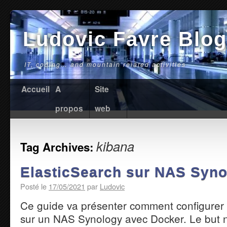
Ludovic Favre Blog
IT, coding… and mountain related activities
Accueil
A
Site
propos
web
kibana
Tag Archives:
ElasticSearch sur NAS Syno
Posté le
17/05/2021
par
Ludovic
Ce guide va présenter comment configurer 
sur un NAS Synology avec Docker. Le but n