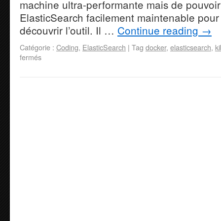
machine ultra-performante mais de pouvoir 
ElasticSearch facilement maintenable pour 
découvrir l’outil. Il …
Continue reading
→
Catégorie :
Coding
,
ElasticSearch
|
Tag
docker
,
elasticsearch
,
k
fermés