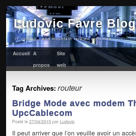
Ludovic Favre Blog
IT, coding… and mountain related activities
Accueil
A
Site
propos
web
routeur
Tag Archives:
Bridge Mode avec modem T
UpcCablecom
Posté le
27/04/2015
par
Ludovic
Il peut arriver que l’on veuille avoir un acc